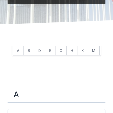
A
B
D
E
G
H
K
M
N
A