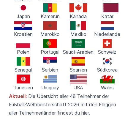
Japan
Kamerun
Kanada
Katar
Kroatien
Marokko
Mexiko
Niederlande
Polen
Portugal
Saudi-Arabien
Schweiz
Senegal
Serbien
Spanien
Südkorea
Tunesien
Uruguay
USA
Wales
Aktuell:
Die Übersicht aller 48 Teilnehmer der
Fußball-Weltmeisterschaft 2026 mit den Flaggen
aller Teilnehmerländer
findest du hier.