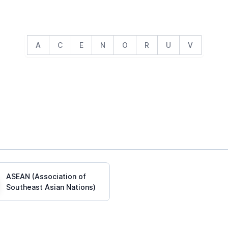
A
C
E
N
O
R
U
V
ASEAN (Association of
Southeast Asian Nations)