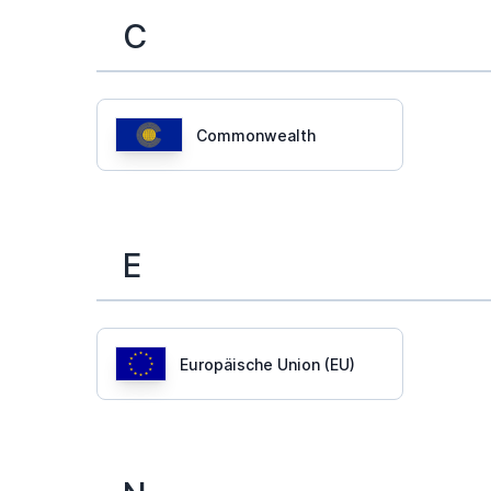
C
Commonwealth
E
Europäische Union (EU)