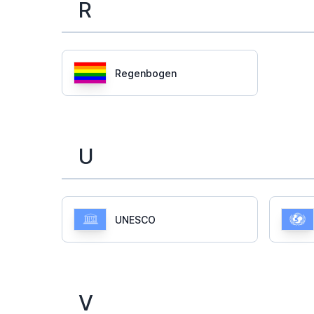
R
Regenbogen
U
UNESCO
V