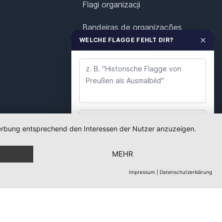
Flagi organizacji
Bandeiras de organizações
✕
WELCHE FLAGGE FEHLT DIR?
Vlaggen van organisaties
Organisationers flaggor
 Werbung entsprechend den Interessen der Nutzer anzuzeigen.
WUNSCH ABSENDEN
MEHR
Wir lesen jeden Wunsch. Deine E-Mail nutzen wir
nur für Rückfragen.
Impressum
|
Datenschutzerklärung