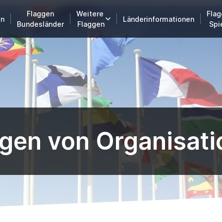
Flaggen
Weitere
Flag
en
Länderinformationen
Bundesländer
Flaggen
Spi
gen von Organisat