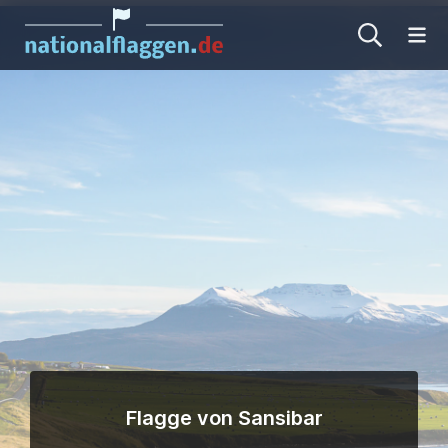
Me
Flagge von Sansibar