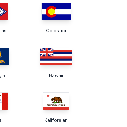
sas
Colorado
gia
Hawaii
a
Kalifornien