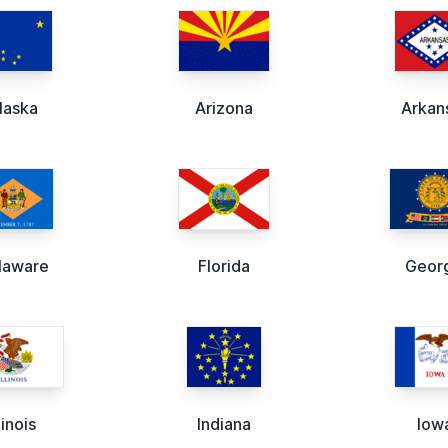
laska
Arizona
Arkan
laware
Florida
Geor
llinois
Indiana
Iow