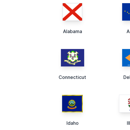
Alabama
A
Connecticut
De
Idaho
I