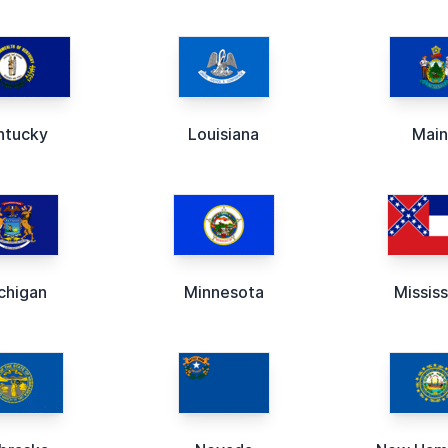
ntucky
Louisiana
Mai
chigan
Minnesota
Mississ