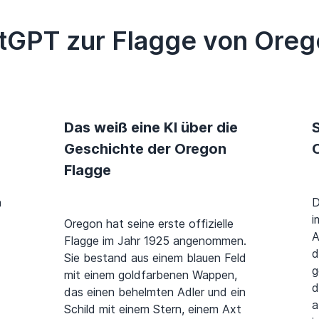
tGPT zur Flagge von Oreg
Das weiß eine KI über die
S
Geschichte der Oregon
Flagge
n
D
i
Oregon hat seine erste offizielle
A
Flagge im Jahr 1925 angenommen.
d
Sie bestand aus einem blauen Feld
g
mit einem goldfarbenen Wappen,
d
das einen behelmten Adler und ein
a
Schild mit einem Stern, einem Axt