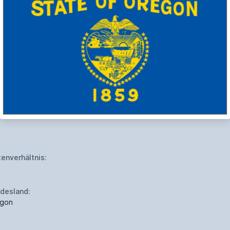
tenverhältnis:
desland:
gon