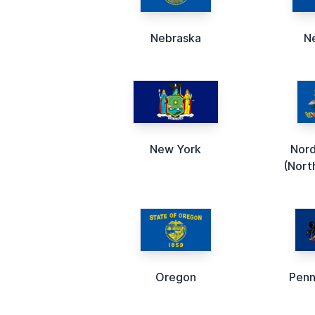
Nebraska
N
New York
Nord
(Nort
Oregon
Penn