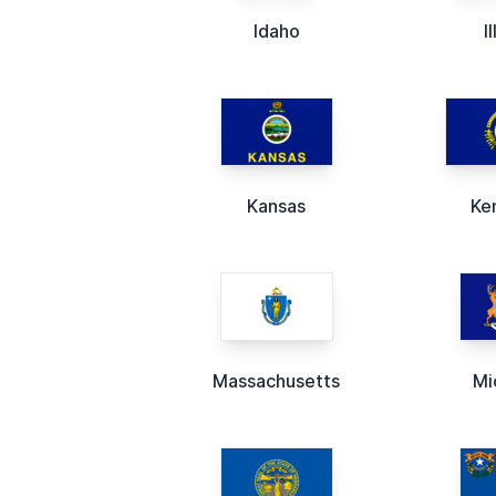
Idaho
I
Kansas
Ke
Massachusetts
Mi