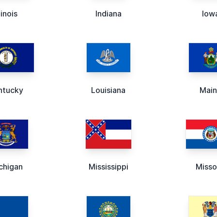
llinois
Indiana
Iow
ntucky
Louisiana
Mai
chigan
Mississippi
Misso