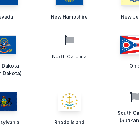
evada
New Hampshire
New Je
North Carolina
 Dakota
Ohi
h Dakota)
South Ca
(Südkaro
sylvania
Rhode Island