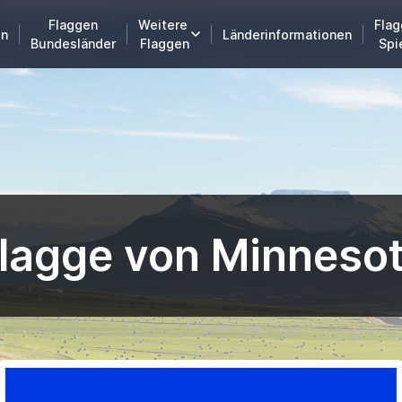
Flaggen
Weitere
Flag
en
Länderinformationen
Bundesländer
Flaggen
Spi
lagge von Minneso