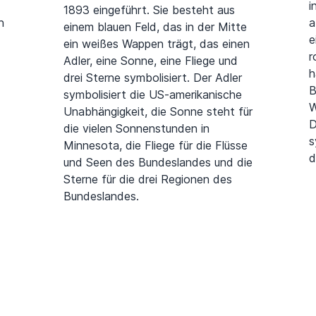
i
1893 eingeführt. Sie besteht aus
n
a
einem blauen Feld, das in der Mitte
e
ein weißes Wappen trägt, das einen
r
Adler, eine Sonne, eine Fliege und
h
drei Sterne symbolisiert. Der Adler
B
symbolisiert die US-amerikanische
W
Unabhängigkeit, die Sonne steht für
D
die vielen Sonnenstunden in
s
Minnesota, die Fliege für die Flüsse
d
und Seen des Bundeslandes und die
Sterne für die drei Regionen des
Bundeslandes.