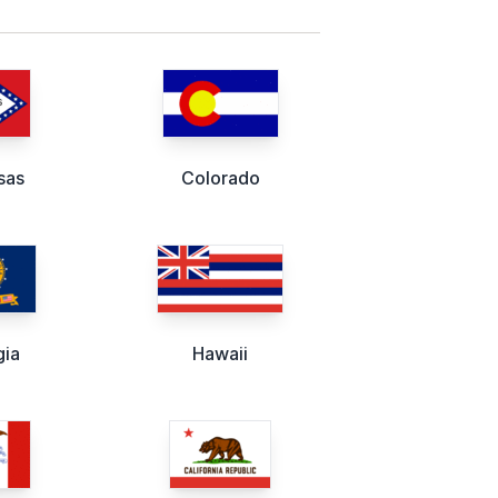
sas
Colorado
gia
Hawaii