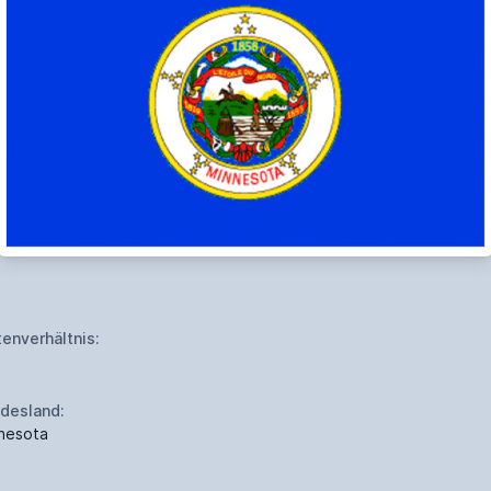
tenverhältnis:
desland:
nesota