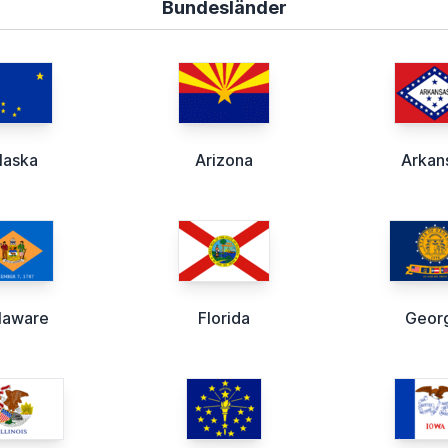
Bundesländer
laska
Arizona
Arkan
laware
Florida
Geor