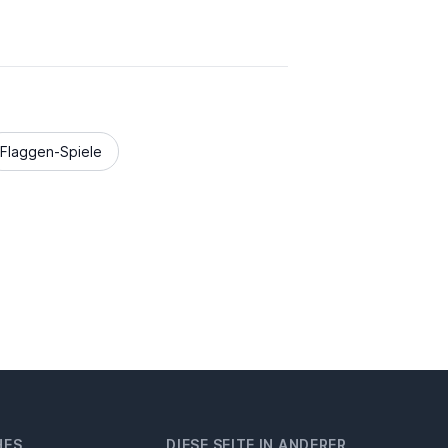
Flaggen-Spiele
HES
DIESE SEITE IN ANDERER