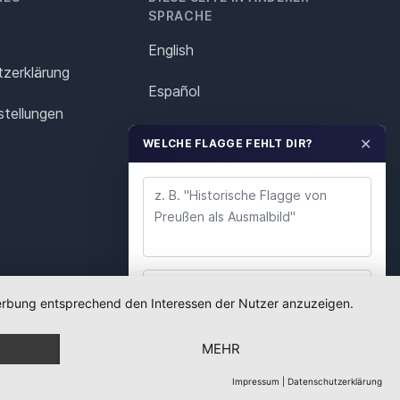
SPRACHE
English
z­erklärung
Español
stellungen
Français
✕
WELCHE FLAGGE FEHLT DIR?
Italiano
Polska
Português
Nederlands
 Werbung entsprechend den Interessen der Nutzer anzuzeigen.
WUNSCH ABSENDEN
Svenska
MEHR
Wir lesen jeden Wunsch. Deine E-Mail nutzen wir
nur für Rückfragen.
Impressum
|
Datenschutzerklärung