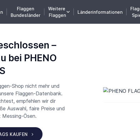
Flaggen
Weitere
Flag
en
Länderinformationen
Bundesländer
Flaggen
Spi
eschlossen –
du bei PHENO
S
aggen-Shop nicht mehr und
 unsere Flaggen-Datenbank.
test, empfehlen wir dir
 Auswahl, faire Preise und
t Messing-Ösen.
LAGS KAUFEN