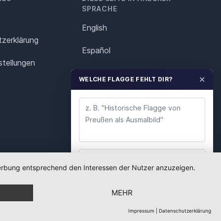
SPRACHE
English
z­erklärung
Español
stellungen
Français
✕
WELCHE FLAGGE FEHLT DIR?
Italiano
Polska
Português
Nederlands
 Werbung entsprechend den Interessen der Nutzer anzuzeigen.
WUNSCH ABSENDEN
Svenska
MEHR
Wir lesen jeden Wunsch. Deine E-Mail nutzen wir
nur für Rückfragen.
Impressum
|
Datenschutzerklärung