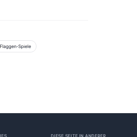
Flaggen-Spiele
HES
DIESE SEITE IN ANDERER