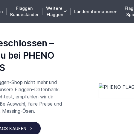
Flaggen
Weitere
Flag
en
Länderinformationen
Bundesländer
Flaggen
Spi
eschlossen –
du bei PHENO
S
aggen-Shop nicht mehr und
 unsere Flaggen-Datenbank.
test, empfehlen wir dir
 Auswahl, faire Preise und
t Messing-Ösen.
LAGS KAUFEN