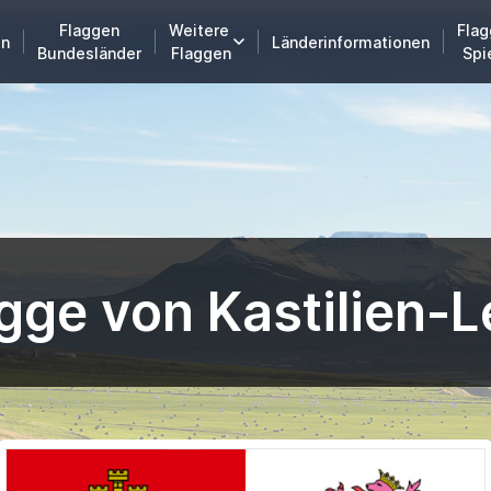
Flaggen
Weitere
Flag
en
Länderinformationen
Bundesländer
Flaggen
Spi
gge von Kastilien-