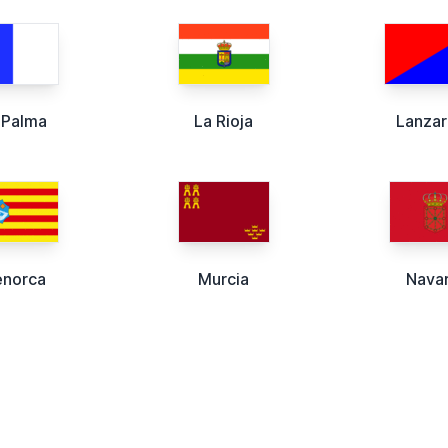
 Palma
La Rioja
Lanza
norca
Murcia
Navar