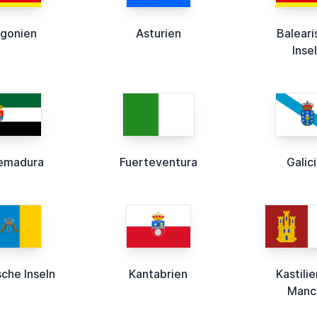
gonien
Asturien
Baleari
Inse
emadura
Fuerteventura
Galic
sche Inseln
Kantabrien
Kastili
Manc