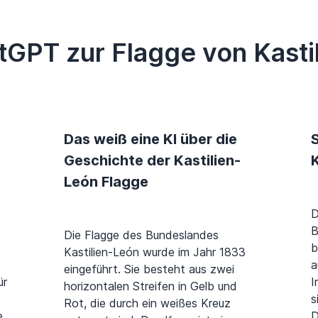
GPT zur Flagge von Kasti
Das weiß eine KI über die
S
Geschichte der Kastilien-
León Flagge
D
B
Die Flagge des Bundeslandes
b
Kastilien-León wurde im Jahr 1833
a
eingeführt. Sie besteht aus zwei
ür
I
horizontalen Streifen in Gelb und
e
s
Rot, die durch ein weißes Kreuz
e
D