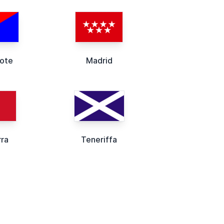
rote
Madrid
ra
Teneriffa