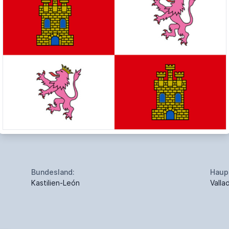
Bundesland:
Haup
Kastilien-León
Valla