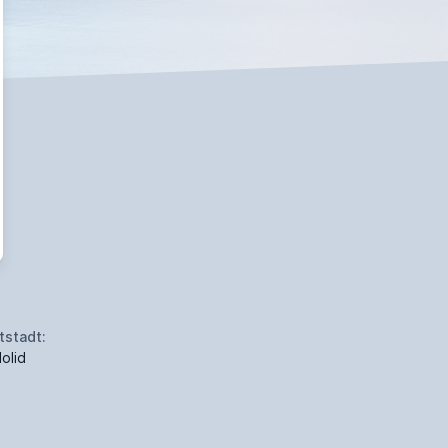
tstadt:
dolid