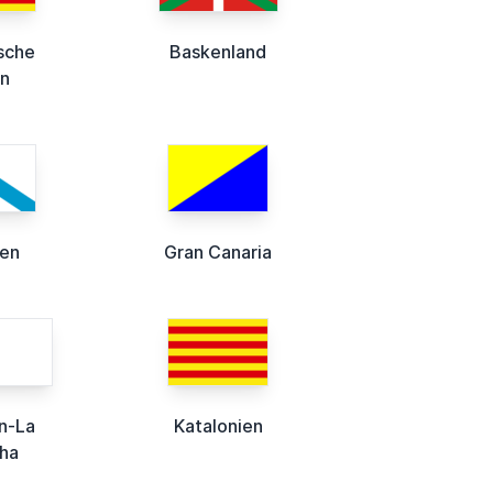
sche
Baskenland
ln
ien
Gran Canaria
en-La
Katalonien
ha