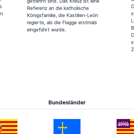
getrennt sind. Das Kreuz ist eine
s
D
Referenz an die katholische
in
s
Königsfamilie, die Kastilien-León
L
regierte, als die Flagge erstmals
B
eingeführt wurde.
D
s
Z
Bundesländer