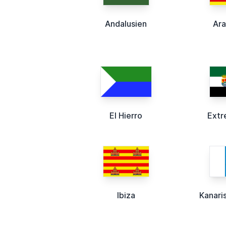
Andalusien
Ara
El Hierro
Extr
Ibiza
Kanari