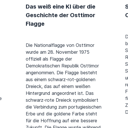
Das weiß eine KI über die
S
Geschichte der Osttimor
Flagge
D
s
b
Die Nationalflagge von Osttimor
S
wurde am 28. November 1975
R
offiziell als Flagge der
S
Demokratischen Republik Osttimor
S
angenommen. Die Flagge besteht
u
aus einem schwarz-rot-goldenen
r
Dreieck, das auf einem weißen
F
Hintergrund angeordnet ist. Das
e
f
schwarz-rote Dreieck symbolisiert
Z
die Verbindung zum portugiesischen
D
Erbe und die goldene Farbe steht
für die Hoffnung auf eine bessere
Zukunft. Die Flagge wurde während