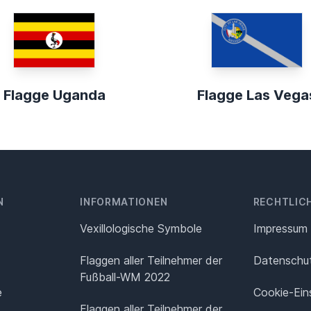
Flagge Uganda
Flagge Las Vega
N
INFORMATIONEN
RECHTLIC
Vexillologische Symbole
Impressum
Flaggen aller Teilnehmer der
Datenschut
Fußball-WM 2022
e
Cookie-Ein
Flaggen aller Teilnehmer der