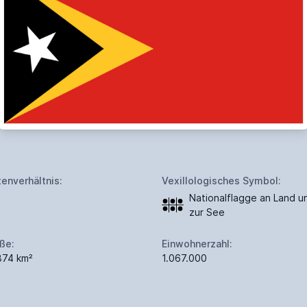
tenverhältnis:
Vexillologisches Symbol:
Nationalflagge an Land u
zur See
ße:
Einwohnerzahl:
874 km²
1.067.000