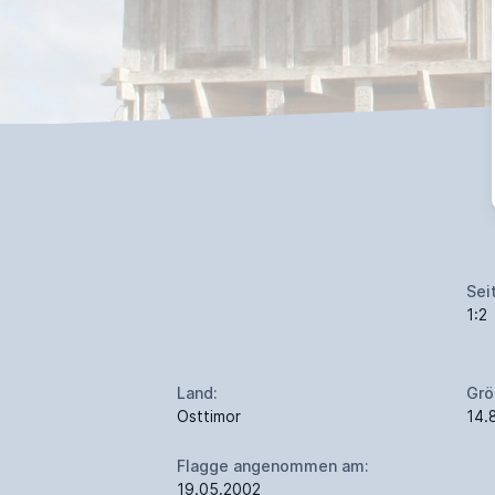
Sei
1:2
Land:
Grö
Osttimor
14.
Flagge angenommen am:
19.05.2002