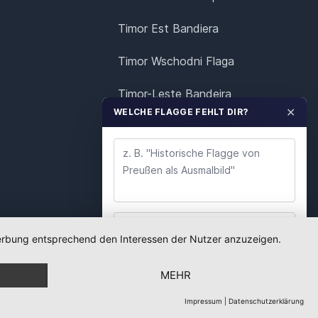
Timor Est Bandiera
Timor Wschodni Flaga
Timor-Leste Bandeira
✕
WELCHE FLAGGE FEHLT DIR?
Oost-Timor Vlag
Östtimor Flagga
 Werbung entsprechend den Interessen der Nutzer anzuzeigen.
WUNSCH ABSENDEN
MEHR
Wir lesen jeden Wunsch. Deine E-Mail nutzen wir
nur für Rückfragen.
Impressum
|
Datenschutzerklärung