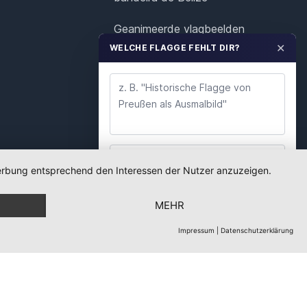
Geanimeerde vlagbeelden
voor Belize
✕
WELCHE FLAGGE FEHLT DIR?
Animerad flaggrafik för
Belize
 Werbung entsprechend den Interessen der Nutzer anzuzeigen.
WUNSCH ABSENDEN
MEHR
Wir lesen jeden Wunsch. Deine E-Mail nutzen wir
nur für Rückfragen.
Impressum
|
Datenschutzerklärung