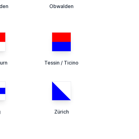
lden
Obwalden
urn
Tessin / Ticino
g
Zürich