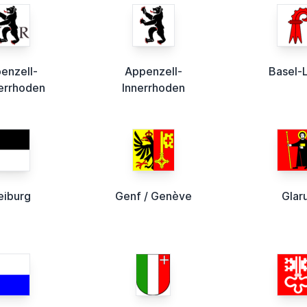
enzell-
Appenzell-
Basel-
errhoden
Innerrhoden
eiburg
Genf / Genève
Glar