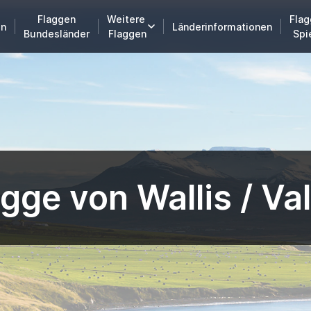
Flaggen
Weitere
Flag
en
Länderinformationen
Bundesländer
Flaggen
Spi
gge von Wallis / Va