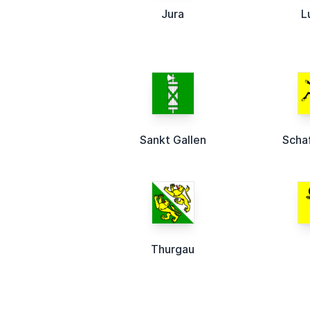
Jura
L
Sankt Gallen
Scha
Thurgau