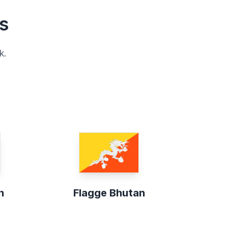
s
k.
n
Flagge Bhutan