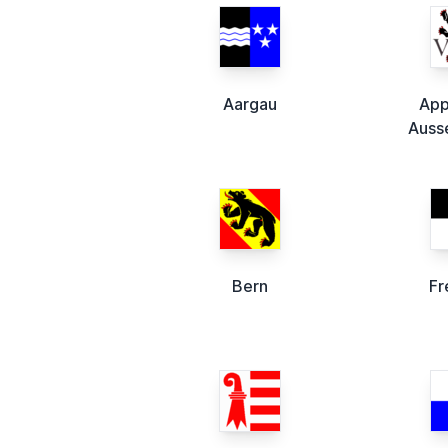
Aargau
App
Auss
Bern
Fr