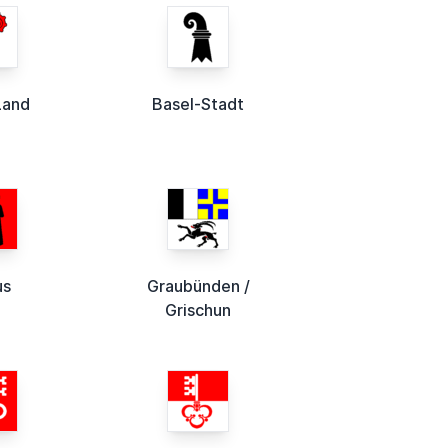
Land
Basel-Stadt
us
Graubünden /
Grischun