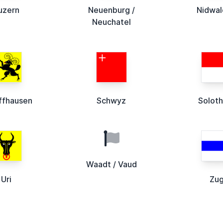
uzern
Neuenburg /
Nidwa
Neuchatel
ffhausen
Schwyz
Soloth
Waadt / Vaud
Uri
Zu