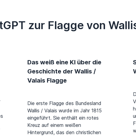
GPT zur Flagge von Wallis
Das weiß eine KI über die
S
Geschichte der Wallis /
W
Valais Flagge
D
r
V
Die erste Flagge des Bundesland
h
Wallis / Valais wurde im Jahr 1815
es
u
eingeführt. Sie enthält ein rotes
F
Kreuz auf einem weißen
f
w
Hintergrund, das den christlichen