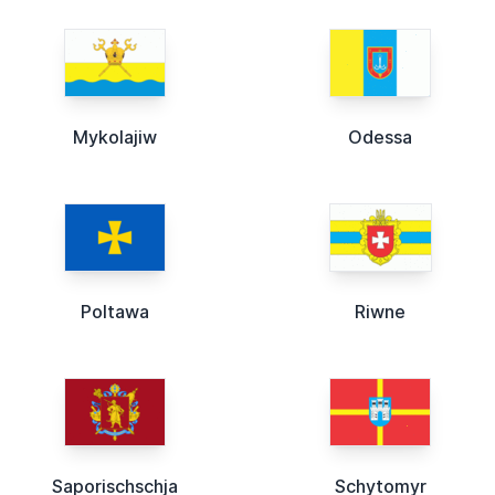
Mykolajiw
Odessa
Poltawa
Riwne
Saporischschja
Schytomyr