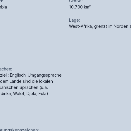
d:
Größe:
bia
10.700 km²
Lage:
West-Afrika, grenzt im Norden 
achen:
iziell: Englisch; Umgangssprache
 dem Lande sind die lokalen
ikanischen Sprachen (u.a.
dinka, Wolof, Djola, Fula)
rungskennzeichen: