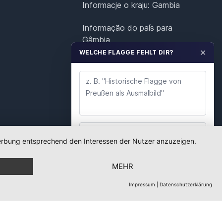
Informacje o kraju: Gambia
Informação do país para
Gâmbia
✕
WELCHE FLAGGE FEHLT DIR?
Landinformatie voor Gambia
Landinformation för Gambia
 Werbung entsprechend den Interessen der Nutzer anzuzeigen.
WUNSCH ABSENDEN
MEHR
Wir lesen jeden Wunsch. Deine E-Mail nutzen wir
nur für Rückfragen.
Impressum
|
Datenschutzerklärung