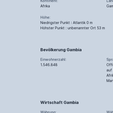
Kontinent:
Lan
Afrika
Gam
Höhe:
Niedrigster Punkt : Atlantik 0 m
Höhster Punkt : unbenannter Ort 53 m
Bevölkerung Gambia
Einwohnerzahl:
Spr
1.546.848
Off
auf
Afr
Man
Wirtschaft Gambia
Währung:
Wäh