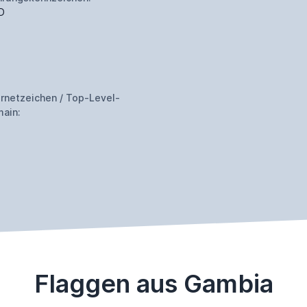
D
ernetzeichen / Top-Level-
ain:
Flaggen aus Gambia