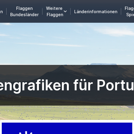
Flaggen
Weitere
Flag
en
Länderinformationen
Bundesländer
Flaggen
Spi
engrafiken für Port