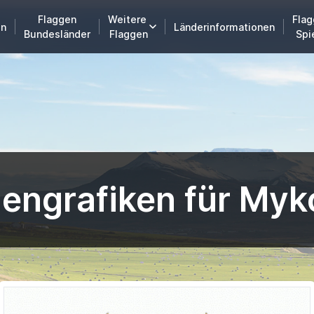
Flaggen
Weitere
Flag
en
Länderinformationen
Bundesländer
Flaggen
Spi
engrafiken für Myk