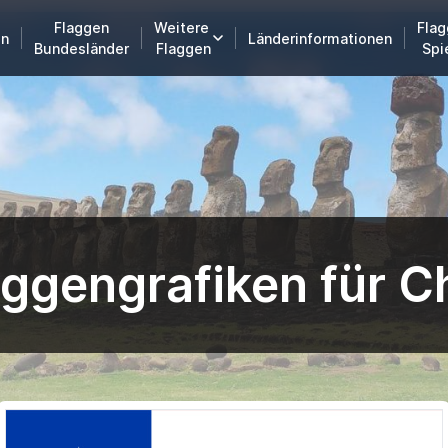
Flaggen
Weitere
Flag
en
Länderinformationen
Bundesländer
Flaggen
Spi
aggengrafiken für Ch