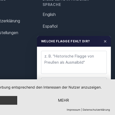
SPRACHE
English
z­erklärung
Español
stellungen
Français
✕
WELCHE FLAGGE FEHLT DIR?
Italiano
Polska
Português
Nederlands
 Werbung entsprechend den Interessen der Nutzer anzuzeigen.
WUNSCH ABSENDEN
Svenska
MEHR
Wir lesen jeden Wunsch. Deine E-Mail nutzen wir
nur für Rückfragen.
Impressum
|
Datenschutzerklärung