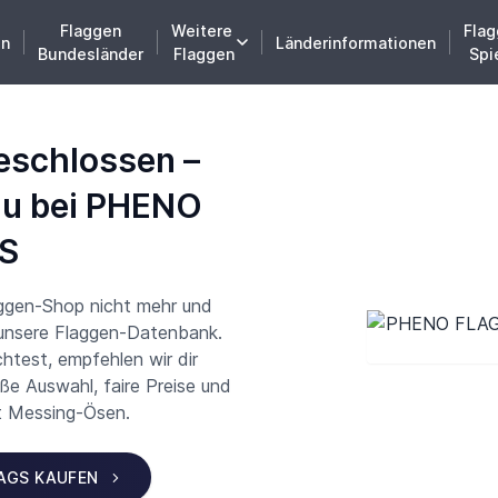
Flaggen
Weitere
Flag
en
Länderinformationen
Bundesländer
Flaggen
Spi
eschlossen –
du bei PHENO
S
aggen-Shop nicht mehr und
 unsere Flaggen-Datenbank.
test, empfehlen wir dir
 Auswahl, faire Preise und
t Messing-Ösen.
LAGS KAUFEN