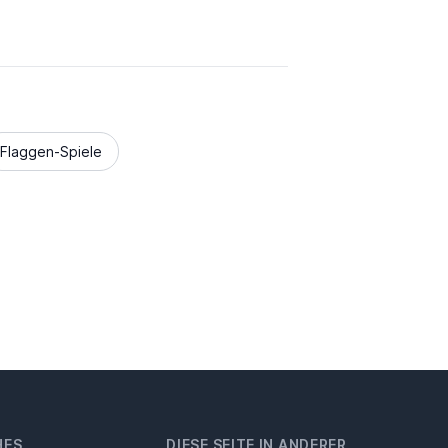
Flaggen-Spiele
HES
DIESE SEITE IN ANDERER