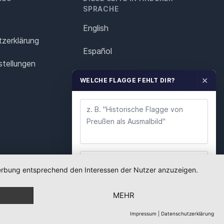
SPRACHE
English
z­erklärung
Español
stellungen
Français
✕
WELCHE FLAGGE FEHLT DIR?
Italiano
Polska
Português
Nederlands
 Werbung entsprechend den Interessen der Nutzer anzuzeigen.
WUNSCH ABSENDEN
Svenska
MEHR
Wir lesen jeden Wunsch. Deine E-Mail nutzen wir
nur für Rückfragen.
Impressum
|
Datenschutzerklärung