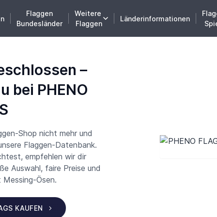
Flaggen
Weitere
Flag
en
Länderinformationen
Bundesländer
Flaggen
Spi
eschlossen –
du bei PHENO
S
aggen-Shop nicht mehr und
 unsere Flaggen-Datenbank.
test, empfehlen wir dir
 Auswahl, faire Preise und
t Messing-Ösen.
LAGS KAUFEN