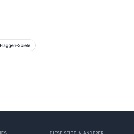
Flaggen-Spiele
HES
DIESE SEITE IN ANDERER