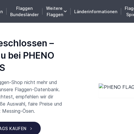
Flaggen
Weitere
Flag
en
Länderinformationen
Bundesländer
Flaggen
Spi
eschlossen –
du bei PHENO
S
aggen-Shop nicht mehr und
 unsere Flaggen-Datenbank.
test, empfehlen wir dir
 Auswahl, faire Preise und
t Messing-Ösen.
LAGS KAUFEN