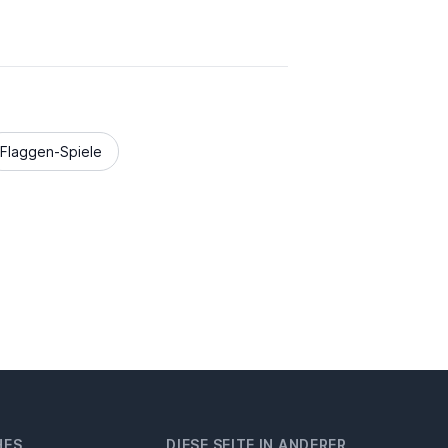
Flaggen-Spiele
HES
DIESE SEITE IN ANDERER