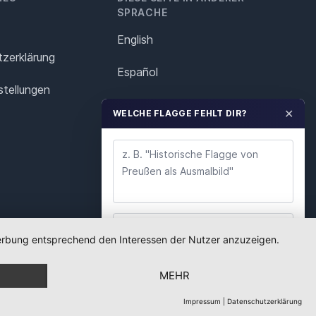
SPRACHE
English
z­erklärung
Español
stellungen
Français
✕
WELCHE FLAGGE FEHLT DIR?
Italiano
Polska
Português
Nederlands
 Werbung entsprechend den Interessen der Nutzer anzuzeigen.
WUNSCH ABSENDEN
Svenska
MEHR
Wir lesen jeden Wunsch. Deine E-Mail nutzen wir
nur für Rückfragen.
Impressum
|
Datenschutzerklärung