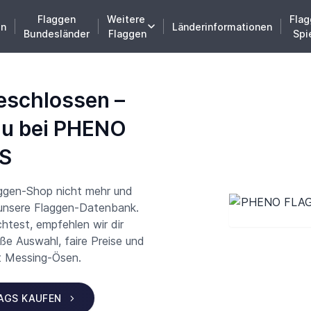
Flaggen
Weitere
Flag
en
Länderinformationen
Bundesländer
Flaggen
Spi
eschlossen –
du bei PHENO
S
aggen-Shop nicht mehr und
 unsere Flaggen-Datenbank.
test, empfehlen wir dir
 Auswahl, faire Preise und
t Messing-Ösen.
LAGS KAUFEN