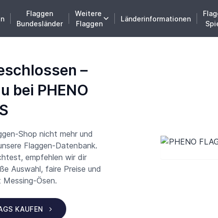
Flaggen
Weitere
Flag
en
Länderinformationen
Bundesländer
Flaggen
Spi
eschlossen –
du bei PHENO
S
aggen-Shop nicht mehr und
 unsere Flaggen-Datenbank.
test, empfehlen wir dir
 Auswahl, faire Preise und
t Messing-Ösen.
LAGS KAUFEN