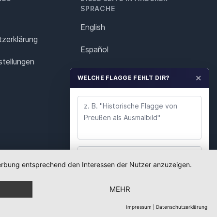
SPRACHE
English
z­erklärung
Español
stellungen
Français
✕
WELCHE FLAGGE FEHLT DIR?
Italiano
Polska
Português
Nederlands
 Werbung entsprechend den Interessen der Nutzer anzuzeigen.
WUNSCH ABSENDEN
Svenska
MEHR
Wir lesen jeden Wunsch. Deine E-Mail nutzen wir
nur für Rückfragen.
Impressum
|
Datenschutzerklärung