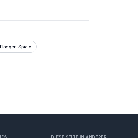
Flaggen-Spiele
HES
DIESE SEITE IN ANDERER