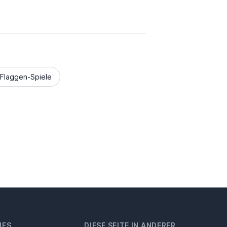
Flaggen-Spiele
HES
DIESE SEITE IN ANDERER