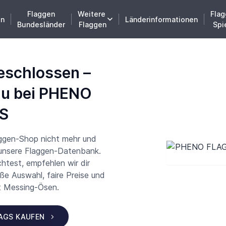
Flaggen
Weitere
Flag
en
Länderinformationen
Bundesländer
Flaggen
Spi
eschlossen –
du bei PHENO
S
aggen-Shop nicht mehr und
 unsere Flaggen-Datenbank.
test, empfehlen wir dir
 Auswahl, faire Preise und
t Messing-Ösen.
LAGS KAUFEN