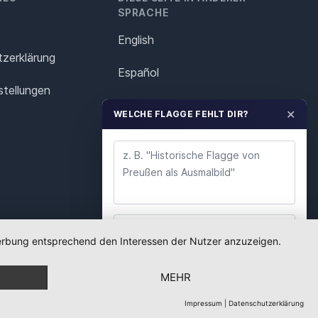
SPRACHE
English
z­erklärung
Español
stellungen
Français
✕
WELCHE FLAGGE FEHLT DIR?
Italiano
Polska
Português
Nederlands
 Werbung entsprechend den Interessen der Nutzer anzuzeigen.
WUNSCH ABSENDEN
Svenska
MEHR
Wir lesen jeden Wunsch. Deine E-Mail nutzen wir
nur für Rückfragen.
Impressum
|
Datenschutzerklärung