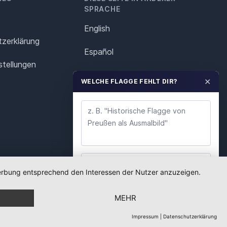
SPRACHE
English
z­erklärung
Español
stellungen
Français
✕
WELCHE FLAGGE FEHLT DIR?
Italiano
Polska
Português
Nederlands
 Werbung entsprechend den Interessen der Nutzer anzuzeigen.
WUNSCH ABSENDEN
Svenska
MEHR
Wir lesen jeden Wunsch. Deine E-Mail nutzen wir
nur für Rückfragen.
Impressum
|
Datenschutzerklärung