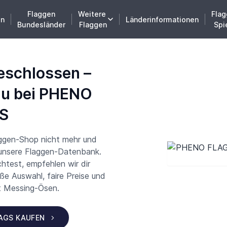
Flaggen
Weitere
Flag
en
Länderinformationen
Bundesländer
Flaggen
Spi
eschlossen –
du bei PHENO
S
aggen-Shop nicht mehr und
 unsere Flaggen-Datenbank.
test, empfehlen wir dir
 Auswahl, faire Preise und
t Messing-Ösen.
LAGS KAUFEN