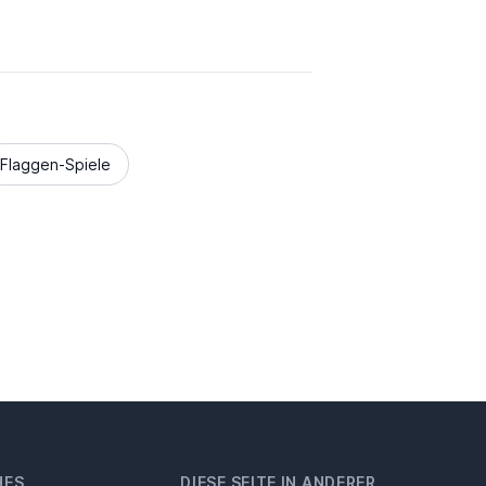
Flaggen-Spiele
HES
DIESE SEITE IN ANDERER