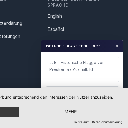
SPRACHE
English
z­erklärung
Español
stellungen
Français
✕
WELCHE FLAGGE FEHLT DIR?
Italiano
Polska
Português
Nederlands
 Werbung entsprechend den Interessen der Nutzer anzuzeigen.
WUNSCH ABSENDEN
Svenska
MEHR
Wir lesen jeden Wunsch. Deine E-Mail nutzen wir
nur für Rückfragen.
Impressum
|
Datenschutzerklärung