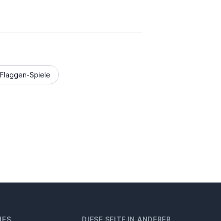
Flaggen-Spiele
HES
DIESE SEITE IN ANDERER