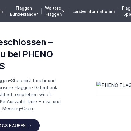
Flaggen
Weitere
Flag
en
Länderinformationen
Bundesländer
Flaggen
Spi
eschlossen –
du bei PHENO
S
aggen-Shop nicht mehr und
 unsere Flaggen-Datenbank.
test, empfehlen wir dir
 Auswahl, faire Preise und
t Messing-Ösen.
LAGS KAUFEN