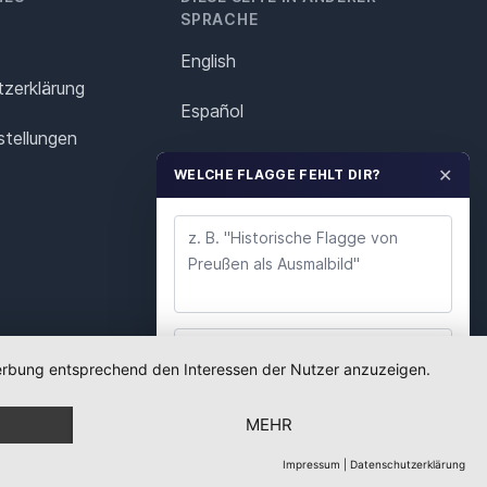
SPRACHE
English
z­erklärung
Español
stellungen
Français
✕
WELCHE FLAGGE FEHLT DIR?
Italiano
Polska
Português
Nederlands
 Werbung entsprechend den Interessen der Nutzer anzuzeigen.
WUNSCH ABSENDEN
Svenska
MEHR
Wir lesen jeden Wunsch. Deine E-Mail nutzen wir
nur für Rückfragen.
Impressum
|
Datenschutzerklärung