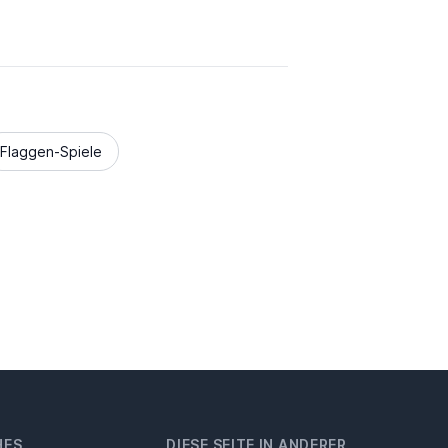
Flaggen-Spiele
HES
DIESE SEITE IN ANDERER