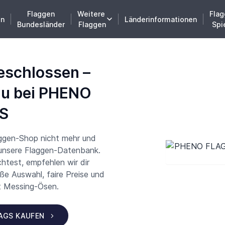
Flaggen
Weitere
Flag
en
Länderinformationen
Bundesländer
Flaggen
Spi
eschlossen –
du bei PHENO
S
aggen-Shop nicht mehr und
 unsere Flaggen-Datenbank.
test, empfehlen wir dir
 Auswahl, faire Preise und
t Messing-Ösen.
LAGS KAUFEN