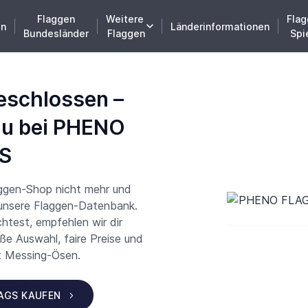
Flaggen
Weitere
Flag
en
Länderinformationen
Bundesländer
Flaggen
Spi
eschlossen –
du bei PHENO
S
aggen-Shop nicht mehr und
 unsere Flaggen-Datenbank.
test, empfehlen wir dir
 Auswahl, faire Preise und
t Messing-Ösen.
LAGS KAUFEN