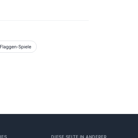
Flaggen-Spiele
HES
DIESE SEITE IN ANDERER