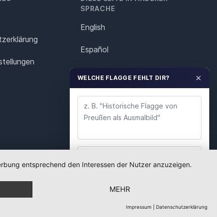
SPRACHE
English
z­erklärung
Español
stellungen
Français
✕
WELCHE FLAGGE FEHLT DIR?
Italiano
Polska
Português
Nederlands
 Werbung entsprechend den Interessen der Nutzer anzuzeigen.
WUNSCH ABSENDEN
Svenska
MEHR
Wir lesen jeden Wunsch. Deine E-Mail nutzen wir
nur für Rückfragen.
Impressum
|
Datenschutzerklärung