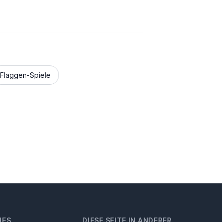
Flaggen-Spiele
HES
DIESE SEITE IN ANDERER