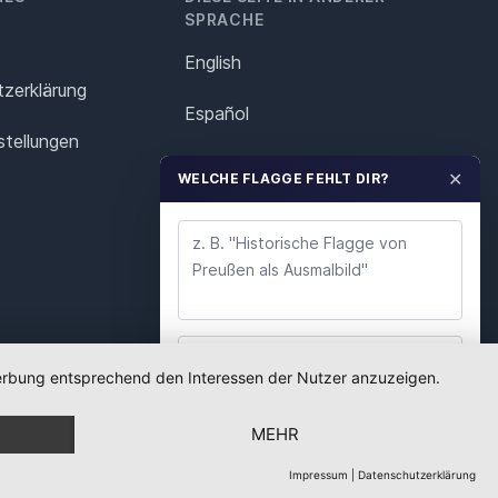
SPRACHE
English
z­erklärung
Español
stellungen
Français
✕
WELCHE FLAGGE FEHLT DIR?
Italiano
Polska
Português
Nederlands
 Werbung entsprechend den Interessen der Nutzer anzuzeigen.
WUNSCH ABSENDEN
Svenska
MEHR
Wir lesen jeden Wunsch. Deine E-Mail nutzen wir
nur für Rückfragen.
Impressum
|
Datenschutzerklärung