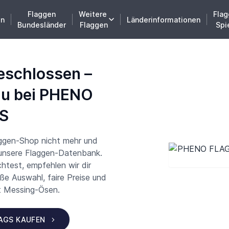
Flaggen
Weitere
Flag
en
Länderinformationen
Bundesländer
Flaggen
Spi
eschlossen –
du bei PHENO
S
aggen-Shop nicht mehr und
 unsere Flaggen-Datenbank.
test, empfehlen wir dir
 Auswahl, faire Preise und
t Messing-Ösen.
LAGS KAUFEN