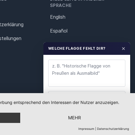
SPRACHE
English
z­erklärung
Español
stellungen
Français
✕
WELCHE FLAGGE FEHLT DIR?
Italiano
Polska
Português
Nederlands
 Werbung entsprechend den Interessen der Nutzer anzuzeigen.
WUNSCH ABSENDEN
Svenska
MEHR
Wir lesen jeden Wunsch. Deine E-Mail nutzen wir
nur für Rückfragen.
Impressum
|
Datenschutzerklärung