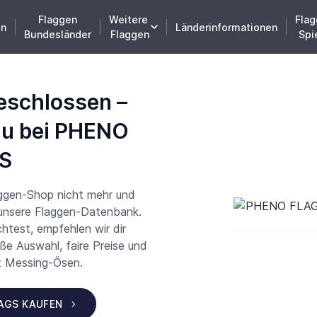
Flaggen
Weitere
Flag
en
Länderinformationen
Bundesländer
Flaggen
Spi
eschlossen –
du bei PHENO
S
aggen-Shop nicht mehr und
 unsere Flaggen-Datenbank.
test, empfehlen wir dir
 Auswahl, faire Preise und
t Messing-Ösen.
LAGS KAUFEN