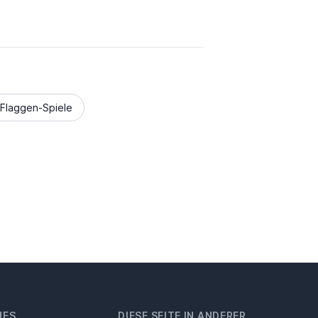
Flaggen-Spiele
HES
DIESE SEITE IN ANDERER