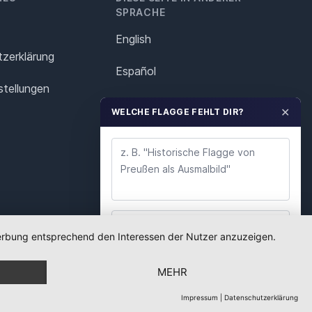
SPRACHE
English
z­erklärung
Español
stellungen
Français
✕
WELCHE FLAGGE FEHLT DIR?
Italiano
Polska
Português
Nederlands
 Werbung entsprechend den Interessen der Nutzer anzuzeigen.
WUNSCH ABSENDEN
Svenska
MEHR
Wir lesen jeden Wunsch. Deine E-Mail nutzen wir
nur für Rückfragen.
Impressum
|
Datenschutzerklärung