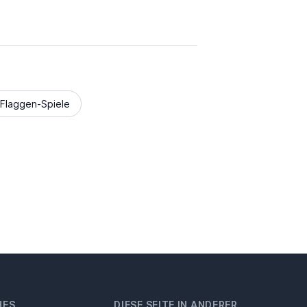
Flaggen-Spiele
HES
DIESE SEITE IN ANDERER