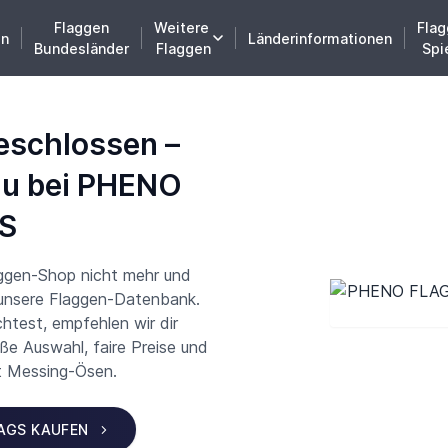
Flaggen
Weitere
Flag
en
Länderinformationen
Bundesländer
Flaggen
Spi
eschlossen –
du bei PHENO
S
aggen-Shop nicht mehr und
 unsere Flaggen-Datenbank.
test, empfehlen wir dir
 Auswahl, faire Preise und
t Messing-Ösen.
LAGS KAUFEN