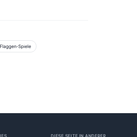
Flaggen-Spiele
HES
DIESE SEITE IN ANDERER