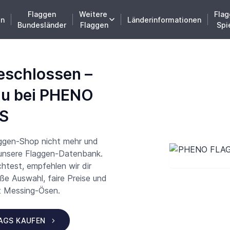
Flaggen
Weitere
Flag
en
Länderinformationen
Bundesländer
Flaggen
Spi
eschlossen –
du bei PHENO
S
aggen-Shop nicht mehr und
 unsere Flaggen-Datenbank.
test, empfehlen wir dir
 Auswahl, faire Preise und
t Messing-Ösen.
LAGS KAUFEN