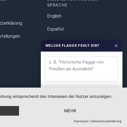
SPRACHE
English
z­erklärung
Español
stellungen
Français
✕
WELCHE FLAGGE FEHLT DIR?
Italiano
Polska
Português
Nederlands
 Werbung entsprechend den Interessen der Nutzer anzuzeigen.
WUNSCH ABSENDEN
Svenska
MEHR
Wir lesen jeden Wunsch. Deine E-Mail nutzen wir
nur für Rückfragen.
Impressum
|
Datenschutzerklärung