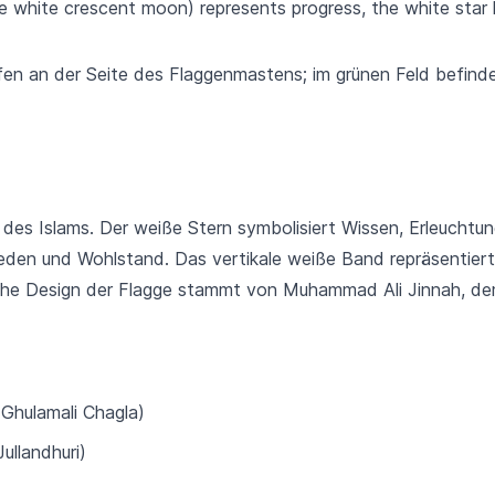
he white crescent moon) represents progress, the white star 
ifen an der Seite des Flaggenmastens; im grünen Feld befind
es Islams. Der weiße Stern symbolisiert Wissen, Erleuchtun
ieden und Wohlstand. Das vertikale weiße Band repräsentiert
che Design der Flagge stammt von Muhammad Ali Jinnah, de
احم (Ahmed Ghulamali Chagla)
afeez Jullandhuri)