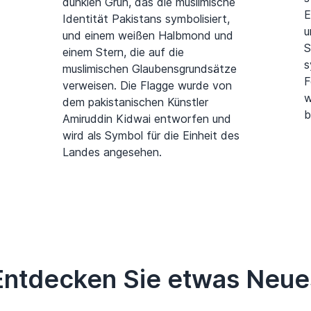
dunklen Grün, das die muslimische
E
Identität Pakistans symbolisiert,
u
und einem weißen Halbmond und
S
einem Stern, die auf die
s
muslimischen Glaubensgrundsätze
F
verweisen. Die Flagge wurde von
w
dem pakistanischen Künstler
b
Amiruddin Kidwai entworfen und
wird als Symbol für die Einheit des
Landes angesehen.
Entdecken Sie etwas Neue