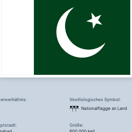
tenverhältnis:
Vexillologisches Symbol:
Nationalflagge an Land
ptstadt:
Größe:
amabad
800.000 km²