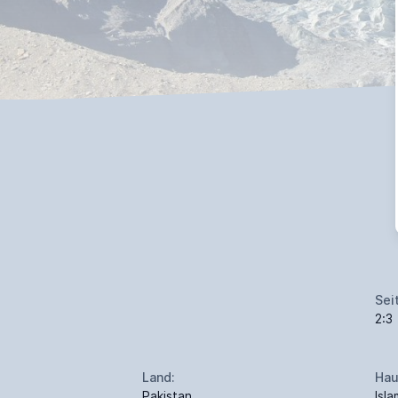
Sei
2:3
Land:
Hau
Pakistan
Isl