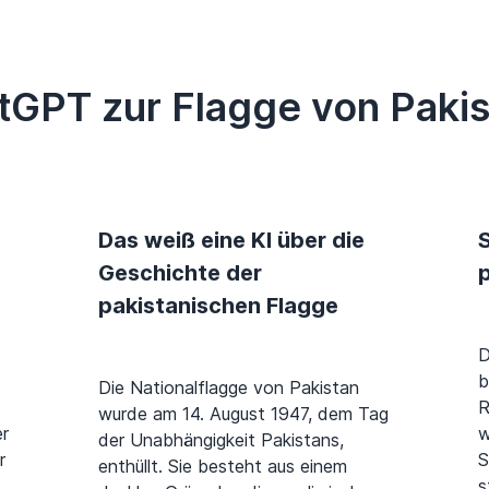
tGPT zur Flagge von Pakis
Das weiß eine KI über die
S
Geschichte der
pakistanischen Flagge
D
b
Die Nationalflagge von Pakistan
R
wurde am 14. August 1947, dem Tag
er
w
der Unabhängigkeit Pakistans,
r
S
enthüllt. Sie besteht aus einem
s