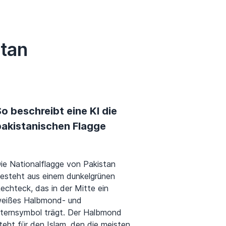
tan
o beschreibt eine KI die
pakistanischen Flagge
ie Nationalflagge von Pakistan
esteht aus einem dunkelgrünen
echteck, das in der Mitte ein
eißes Halbmond- und
ternsymbol trägt. Der Halbmond
teht für den Islam, den die meisten