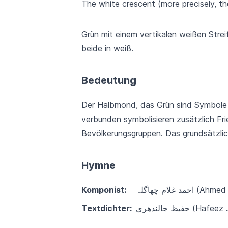
The white crescent (more precisely, t
Grün mit einem vertikalen weißen Stre
beide in weiß.
Bedeutung
Der Halbmond, das Grün sind Symbole d
verbunden symbolisieren zusätzlich Fr
Bevölkerungsgruppen. Das grundsätzli
Hymne
Komponist:
د غلام چھاگلہ
Textdichter:
حفیظ جالندھری‎ (H