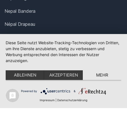
Nepal Bandera
Népal Drapeau
Nepal Bandiera
Diese Seite nutzt Website-Tracking-Technologien von Dritten,
um ihre Dienste anzubieten, stetig zu verbessern und
Nepal Flaga
Werbung entsprechend den Interessen der Nutzer
anzuzeigen.
Nepal Bandeira
ABLEHNEN
AKZEPTIEREN
MEHR
Nepal Vlag
Nepal Flagga
Powered by
&
✕
FLAGGE FEHLT?
Impressum
|
Datenschutzerklärung