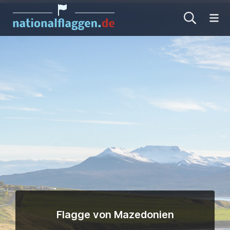
Me
Flagge von Mazedonien