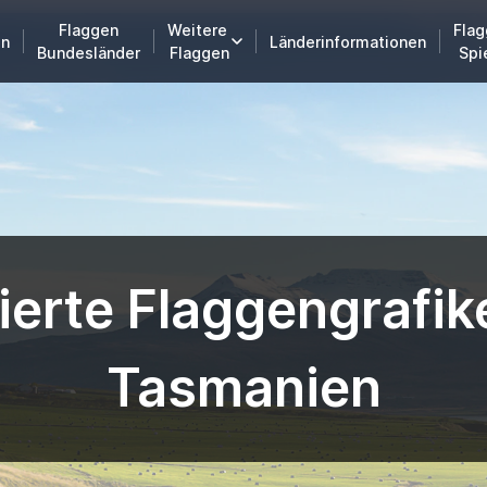
Flaggen
Weitere
Flag
en
Länderinformationen
Bundesländer
Flaggen
Spi
erte Flaggengrafik
Tasmanien