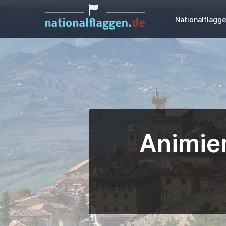
Nationalflagg
Animier