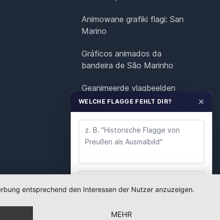
Animowane grafiki flagi: San
Marino
Gráficos animados da
bandeira de São Marinho
Geanimeerde vlagbeelden
voor San Marino
✕
WELCHE FLAGGE FEHLT DIR?
Animerad flaggrafik för San
Marino
 Werbung entsprechend den Interessen der Nutzer anzuzeigen.
WUNSCH ABSENDEN
MEHR