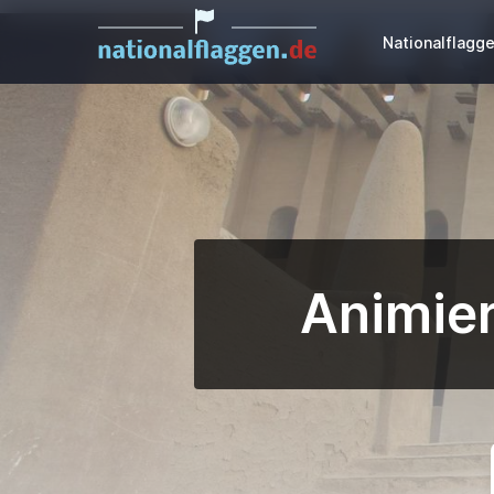
Nationalflagg
Animier