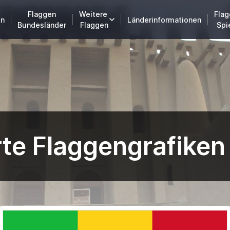
Flaggen
Weitere
Flag
en
Länderinformationen
Bundesländer
Flaggen
Spi
te Flaggengrafiken 