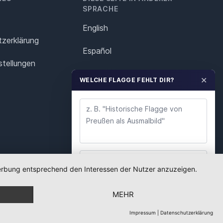
SPRACHE
English
z­erklärung
Español
stellungen
Français
✕
WELCHE FLAGGE FEHLT DIR?
Italiano
Polska
Português
Nederlands
 Werbung entsprechend den Interessen der Nutzer anzuzeigen.
WUNSCH ABSENDEN
Svenska
MEHR
Wir lesen jeden Wunsch. Deine E-Mail nutzen wir
nur für Rückfragen.
Impressum
|
Datenschutzerklärung