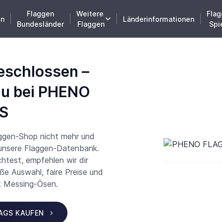
Flaggen
Weitere
Flag
en
Länderinformationen
Bundesländer
Flaggen
Spi
eschlossen –
du bei PHENO
S
aggen-Shop nicht mehr und
 unsere Flaggen-Datenbank.
test, empfehlen wir dir
 Auswahl, faire Preise und
t Messing-Ösen.
LAGS KAUFEN