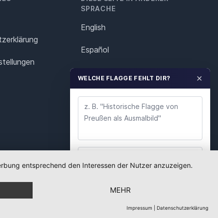
SPRACHE
English
z­erklärung
Español
stellungen
Français
✕
WELCHE FLAGGE FEHLT DIR?
Italiano
Polska
Português
Nederlands
 Werbung entsprechend den Interessen der Nutzer anzuzeigen.
WUNSCH ABSENDEN
Svenska
MEHR
Wir lesen jeden Wunsch. Deine E-Mail nutzen wir
nur für Rückfragen.
Impressum
|
Datenschutzerklärung