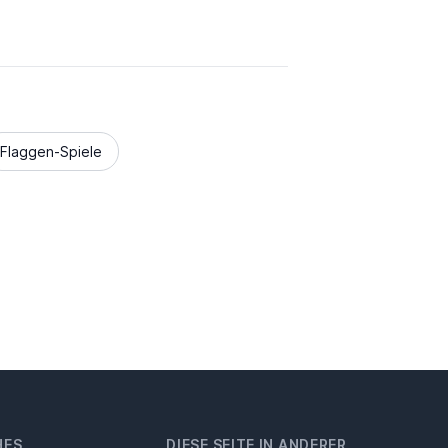
Flaggen-Spiele
HES
DIESE SEITE IN ANDERER