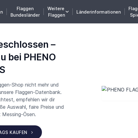
Flaggen
Weitere
Flag
en
Länderinformationen
Bundesländer
Flaggen
Spi
eschlossen –
du bei PHENO
S
aggen-Shop nicht mehr und
 unsere Flaggen-Datenbank.
test, empfehlen wir dir
 Auswahl, faire Preise und
t Messing-Ösen.
LAGS KAUFEN