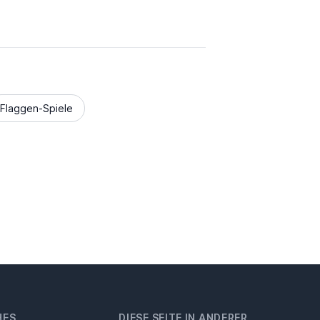
Flaggen-Spiele
HES
DIESE SEITE IN ANDERER