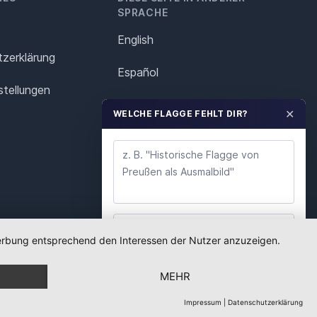
SPRACHE
English
z­erklärung
Español
stellungen
Français
✕
WELCHE FLAGGE FEHLT DIR?
Italiano
Polska
Português
Nederlands
 Werbung entsprechend den Interessen der Nutzer anzuzeigen.
WUNSCH ABSENDEN
Svenska
MEHR
Wir lesen jeden Wunsch. Deine E-Mail nutzen wir
nur für Rückfragen.
Impressum
|
Datenschutzerklärung