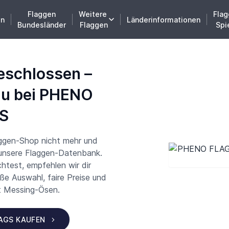
Flaggen
Weitere
Flag
en
Länderinformationen
Bundesländer
Flaggen
Spi
eschlossen –
du bei PHENO
S
aggen-Shop nicht mehr und
 unsere Flaggen-Datenbank.
test, empfehlen wir dir
 Auswahl, faire Preise und
t Messing-Ösen.
LAGS KAUFEN