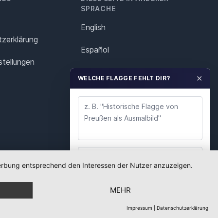
SPRACHE
English
z­erklärung
Español
stellungen
Français
✕
WELCHE FLAGGE FEHLT DIR?
Italiano
Polska
Português
Nederlands
 Werbung entsprechend den Interessen der Nutzer anzuzeigen.
WUNSCH ABSENDEN
Svenska
MEHR
Wir lesen jeden Wunsch. Deine E-Mail nutzen wir
nur für Rückfragen.
Impressum
|
Datenschutzerklärung