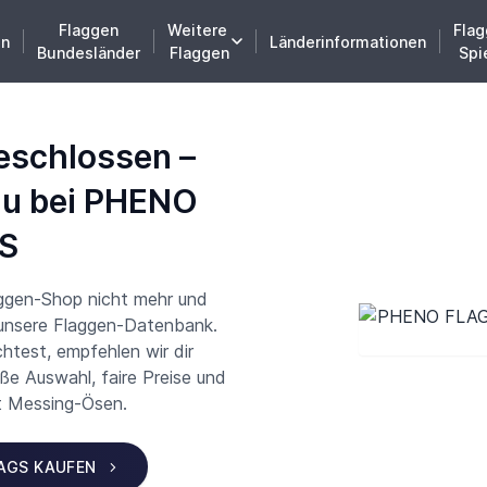
Flaggen
Weitere
Flag
en
Länderinformationen
Bundesländer
Flaggen
Spi
eschlossen –
du bei PHENO
S
aggen-Shop nicht mehr und
 unsere Flaggen-Datenbank.
test, empfehlen wir dir
 Auswahl, faire Preise und
t Messing-Ösen.
LAGS KAUFEN