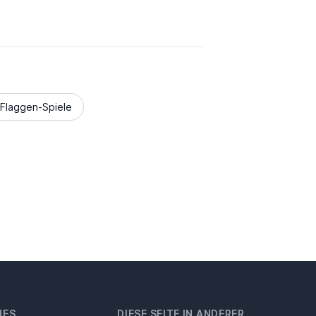
Flaggen-Spiele
HES
DIESE SEITE IN ANDERER