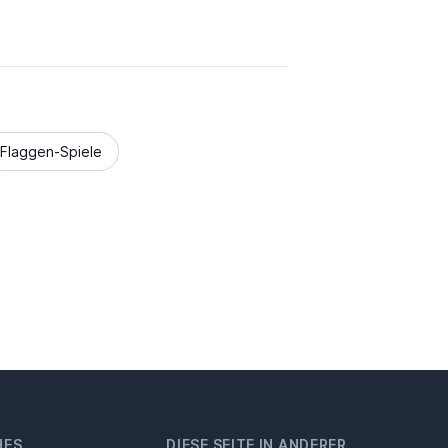
Flaggen-Spiele
HES
DIESE SEITE IN ANDERER