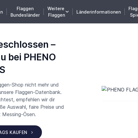
Flaggen
Weitere
Flag
en
Länderinformationen
Bundesländer
Flaggen
Spi
eschlossen –
du bei PHENO
S
aggen-Shop nicht mehr und
 unsere Flaggen-Datenbank.
test, empfehlen wir dir
 Auswahl, faire Preise und
t Messing-Ösen.
LAGS KAUFEN