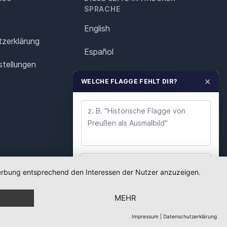
SPRACHE
English
z­erklärung
Español
stellungen
Français
✕
WELCHE FLAGGE FEHLT DIR?
Italiano
Polska
Português
Nederlands
 Werbung entsprechend den Interessen der Nutzer anzuzeigen.
WUNSCH ABSENDEN
Svenska
MEHR
Wir lesen jeden Wunsch. Deine E-Mail nutzen wir
nur für Rückfragen.
Impressum
|
Datenschutzerklärung