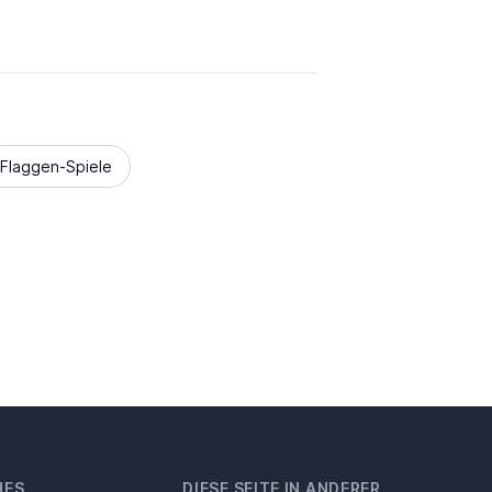
Flaggen-Spiele
HES
DIESE SEITE IN ANDERER