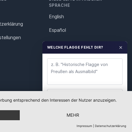
SPRACHE
English
z­erklärung
Español
stellungen
Français
✕
WELCHE FLAGGE FEHLT DIR?
Italiano
Polska
Português
Nederlands
 Werbung entsprechend den Interessen der Nutzer anzuzeigen.
WUNSCH ABSENDEN
Svenska
MEHR
Wir lesen jeden Wunsch. Deine E-Mail nutzen wir
nur für Rückfragen.
Impressum
|
Datenschutzerklärung