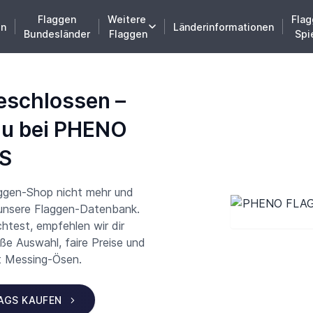
Flaggen
Weitere
Flag
en
Länderinformationen
Bundesländer
Flaggen
Spi
eschlossen –
du bei PHENO
S
aggen-Shop nicht mehr und
 unsere Flaggen-Datenbank.
test, empfehlen wir dir
 Auswahl, faire Preise und
t Messing-Ösen.
LAGS KAUFEN