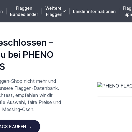
Flaggen
Weitere
Flag
en
Länderinformationen
Bundesländer
Flaggen
Spi
eschlossen –
du bei PHENO
S
aggen-Shop nicht mehr und
 unsere Flaggen-Datenbank.
test, empfehlen wir dir
 Auswahl, faire Preise und
t Messing-Ösen.
LAGS KAUFEN