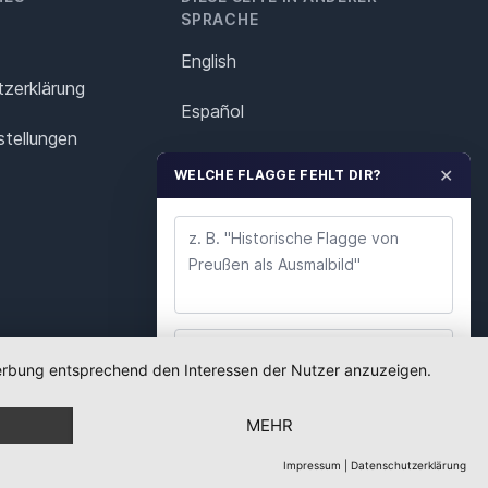
SPRACHE
English
z­erklärung
Español
stellungen
Français
✕
WELCHE FLAGGE FEHLT DIR?
Italiano
Polska
Português
Nederlands
 Werbung entsprechend den Interessen der Nutzer anzuzeigen.
WUNSCH ABSENDEN
Svenska
MEHR
Wir lesen jeden Wunsch. Deine E-Mail nutzen wir
nur für Rückfragen.
Impressum
|
Datenschutzerklärung