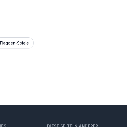
Flaggen-Spiele
HES
DIESE SEITE IN ANDERER