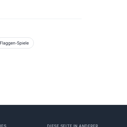
Flaggen-Spiele
HES
DIESE SEITE IN ANDERER