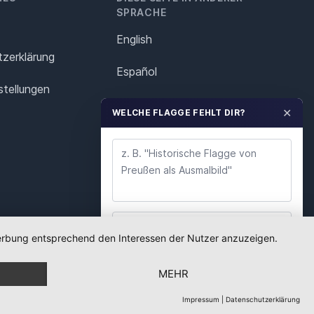
SPRACHE
English
z­erklärung
Español
stellungen
Français
✕
WELCHE FLAGGE FEHLT DIR?
Italiano
Polska
Português
Nederlands
 Werbung entsprechend den Interessen der Nutzer anzuzeigen.
WUNSCH ABSENDEN
Svenska
MEHR
Wir lesen jeden Wunsch. Deine E-Mail nutzen wir
nur für Rückfragen.
Impressum
|
Datenschutzerklärung