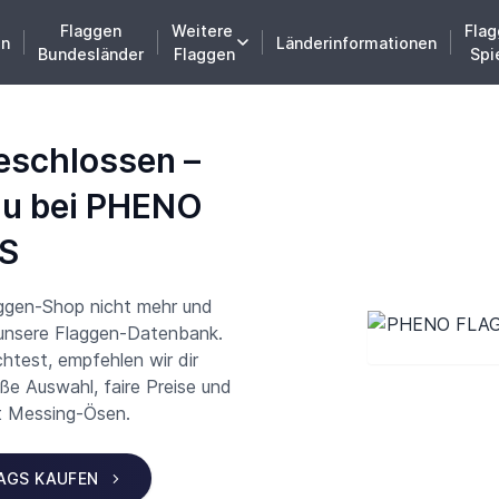
Flaggen
Weitere
Flag
en
Länderinformationen
Bundesländer
Flaggen
Spi
eschlossen –
du bei PHENO
S
aggen-Shop nicht mehr und
 unsere Flaggen-Datenbank.
test, empfehlen wir dir
 Auswahl, faire Preise und
t Messing-Ösen.
LAGS KAUFEN