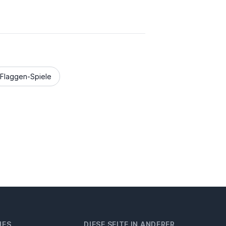
Flaggen-Spiele
HES
DIESE SEITE IN ANDERER