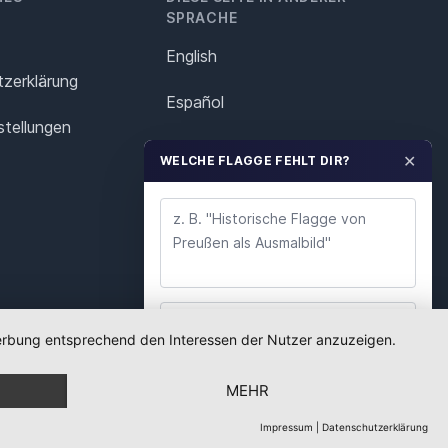
SPRACHE
English
z­erklärung
Español
stellungen
Français
✕
WELCHE FLAGGE FEHLT DIR?
Italiano
Polska
Português
Nederlands
 Werbung entsprechend den Interessen der Nutzer anzuzeigen.
WUNSCH ABSENDEN
Svenska
MEHR
Wir lesen jeden Wunsch. Deine E-Mail nutzen wir
nur für Rückfragen.
Impressum
|
Datenschutzerklärung