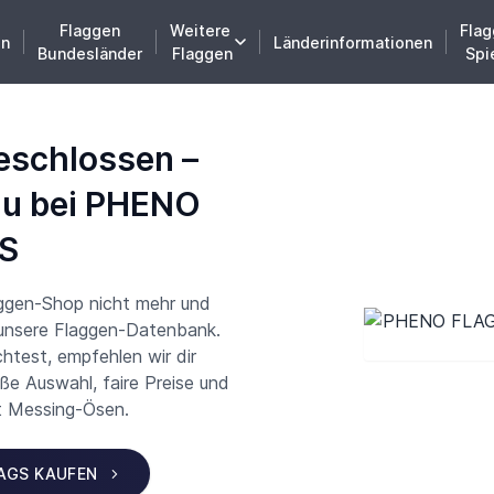
Flaggen
Weitere
Flag
en
Länderinformationen
Bundesländer
Flaggen
Spi
eschlossen –
du bei PHENO
S
aggen-Shop nicht mehr und
 unsere Flaggen-Datenbank.
test, empfehlen wir dir
 Auswahl, faire Preise und
t Messing-Ösen.
LAGS KAUFEN