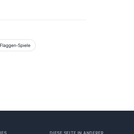
Flaggen-Spiele
HES
DIESE SEITE IN ANDERER