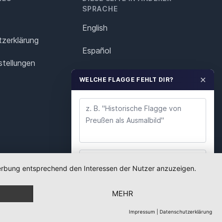
SPRACHE
English
z­erklärung
Español
stellungen
Français
✕
WELCHE FLAGGE FEHLT DIR?
Italiano
Polska
Português
Nederlands
 Werbung entsprechend den Interessen der Nutzer anzuzeigen.
WUNSCH ABSENDEN
Svenska
MEHR
Wir lesen jeden Wunsch. Deine E-Mail nutzen wir
nur für Rückfragen.
Impressum
|
Datenschutzerklärung