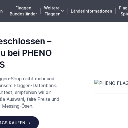
Flaggen
Weitere
Flag
en
Länderinformationen
Bundesländer
Flaggen
Spi
eschlossen –
du bei PHENO
S
aggen-Shop nicht mehr und
 unsere Flaggen-Datenbank.
test, empfehlen wir dir
 Auswahl, faire Preise und
t Messing-Ösen.
LAGS KAUFEN