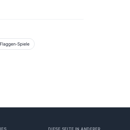
Flaggen-Spiele
HES
DIESE SEITE IN ANDERER