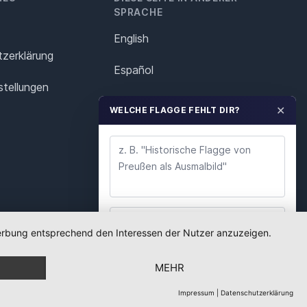
SPRACHE
English
z­erklärung
Español
stellungen
Français
✕
WELCHE FLAGGE FEHLT DIR?
Italiano
Polska
Português
Nederlands
 Werbung entsprechend den Interessen der Nutzer anzuzeigen.
WUNSCH ABSENDEN
Svenska
MEHR
Wir lesen jeden Wunsch. Deine E-Mail nutzen wir
nur für Rückfragen.
Impressum
|
Datenschutzerklärung