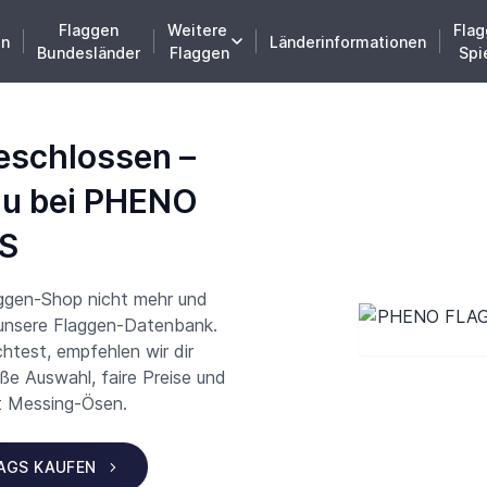
Flaggen
Weitere
Flag
en
Länderinformationen
Bundesländer
Flaggen
Spi
eschlossen –
du bei PHENO
S
aggen-Shop nicht mehr und
 unsere Flaggen-Datenbank.
test, empfehlen wir dir
 Auswahl, faire Preise und
t Messing-Ösen.
LAGS KAUFEN