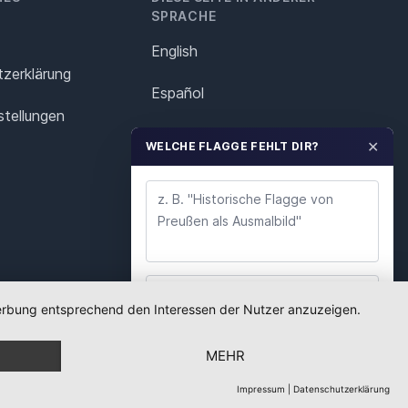
SPRACHE
English
z­erklärung
Español
stellungen
Français
✕
WELCHE FLAGGE FEHLT DIR?
Italiano
Polska
Português
Nederlands
 Werbung entsprechend den Interessen der Nutzer anzuzeigen.
WUNSCH ABSENDEN
Svenska
MEHR
Wir lesen jeden Wunsch. Deine E-Mail nutzen wir
nur für Rückfragen.
Impressum
|
Datenschutzerklärung