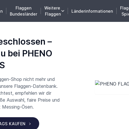
Flaggen
Weitere
Flag
en
Länderinformationen
Bundesländer
Flaggen
Spi
eschlossen –
du bei PHENO
S
aggen-Shop nicht mehr und
 unsere Flaggen-Datenbank.
test, empfehlen wir dir
 Auswahl, faire Preise und
t Messing-Ösen.
LAGS KAUFEN