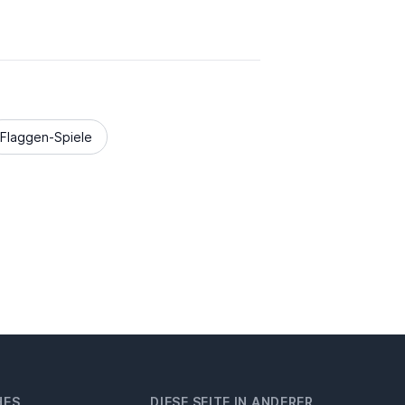
Flaggen-Spiele
HES
DIESE SEITE IN ANDERER