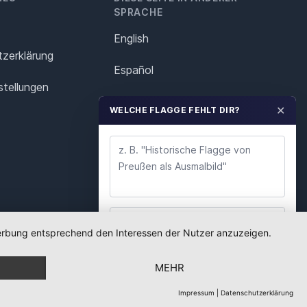
SPRACHE
English
z­erklärung
Español
stellungen
Français
✕
WELCHE FLAGGE FEHLT DIR?
Italiano
Polska
Português
Nederlands
 Werbung entsprechend den Interessen der Nutzer anzuzeigen.
WUNSCH ABSENDEN
Svenska
MEHR
Wir lesen jeden Wunsch. Deine E-Mail nutzen wir
nur für Rückfragen.
Impressum
|
Datenschutzerklärung