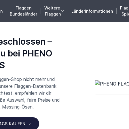
Flaggen
Weitere
Flag
en
Länderinformationen
Bundesländer
Flaggen
Spi
eschlossen –
du bei PHENO
S
aggen-Shop nicht mehr und
 unsere Flaggen-Datenbank.
test, empfehlen wir dir
 Auswahl, faire Preise und
t Messing-Ösen.
LAGS KAUFEN