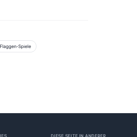
Flaggen-Spiele
HES
DIESE SEITE IN ANDERER